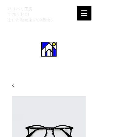
パリパリ工房
〒754-1101
山口市秋穂東6709番地5