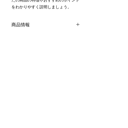
をわかりやすく説明しましょう。
商品情報
商品の詳細を入力してください。サイ
返品・返金ポリシー
ズ、素材、取扱説明に加え、商品の特
徴やおすすめのポイントなどを説明し
返品・返金ポリシーを入力してくださ
ましょう。
商品の配送について
い。顧客が商品に満足しなかった場合
や、不備があった場合に行う手続きの
配送地域、料金、所要時間、梱包な
手順などを説明しましょう。内容を明
ど、商品の配送に関する情報を入力し
確にすることで顧客からの信頼を獲得
てください。配送情報を明確にするこ
し、安心して商品を購入していただけ
とで顧客からの信頼を獲得し、安心し
パリパリ工房
ます。
て商品を購入していただけます。
代表 豊田政男
所在地 〒754-1101
山口市秋穂東6709番地5
携帯 ：
090-5696-7355
E-Mail ：
toyota09233@gmail.com
製造所 ：山口市秋穂東6709番地6